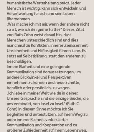
humanistische Werterhaltung prägt. Jeder
Mensch ist wichtig, kann sich entwickeln und
Verantwortung für sich und sein Leben
übernehmen.
„Was mache ich mit mir, wenn der andere nicht
so ist, wie ich ihn gerne hätte?“ Dieses Zitat
von Ruth Cohn weist darauf hin, dass
Menschen unterschiedlich sind und dies
manchmal zu Konflikten, innerer Zerrissenheit,
Unsicherheit und Hilflosigkeit führen kann. Es
setzt auf Selbstklärung, statt den anderen zu
beschuldigen.
Innere Klarheit und eine gelingende
Kommunikation sind Voraussetzungen, um
andere Blickwinkel und Perspektiven
einnehmen zu können und neue Schritte,
beruflich oder persönlich, zu wagen.
„Ich lebe in meiner Welt wie du in deiner.
Unsere Gespräche sind die einzige Brücke, die
uns verbindet, von Insel zu Insel.“ (Ruth C.
Cohn) In diesem Sinne möchte ich Sie
begleiten und unterstützen, auf Ihrem Weg zu
mehr innerer Klarheit, verbesserter
Kommunikation und Kooperation und zu
größerer Zufriedenheit auf Ihrem Lebensweg.